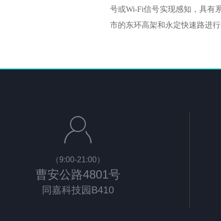
号或
W
i-Fi
信号实现感知，具有
市的东环高架和永定快速路进行
（9:00-21:00）
曹安公路4801号
同嘉科技园B410