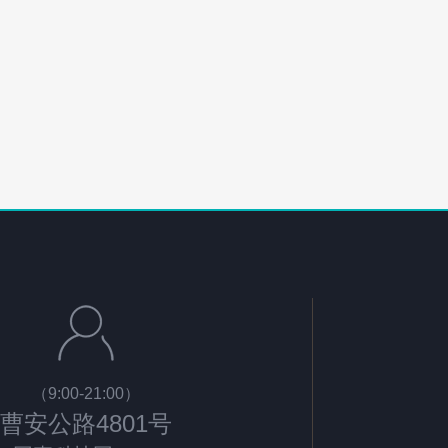
作的极致追求，数据内容的精准采
设单位、
集，数据结论的严谨分析
合作关系
向，建立
（9:00-21:00）
曹安公路4801号